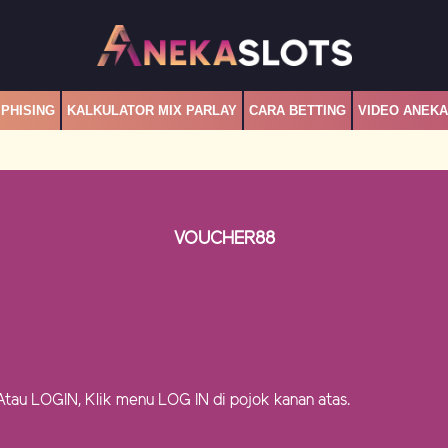
PHISING
KALKULATOR MIX PARLAY
CARA BETTING
VIDEO ANEK
VOUCHER88
u LOGIN, Klik menu LOG IN di pojok kanan atas.