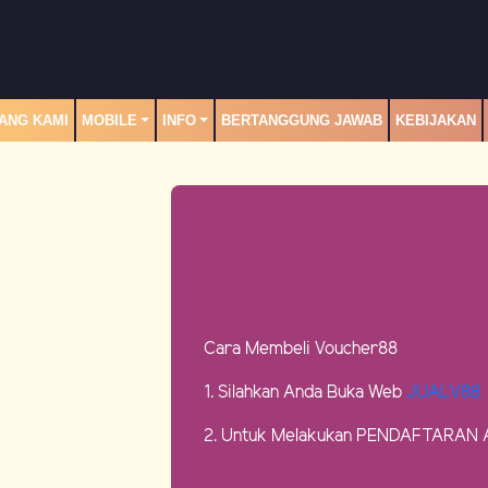
ANG KAMI
MOBILE
INFO
BERTANGGUNG JAWAB
KEBIJAKAN
Cara Membeli Voucher88
1. Silahkan Anda Buka Web
JUALV88
2. Untuk Melakukan PENDAFTARAN Ata