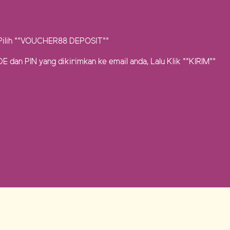
n Pilih ""VOUCHER88 DEPOSIT""
dan PIN yang dikirimkan ke email anda, Lalu Klik ""KIRIM""