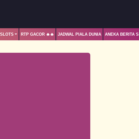
ASLOTS
RTP GACOR 🔥🔥
JADWAL PIALA DUNIA
ANEKA BERITA 