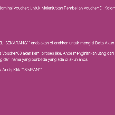
Nominal Voucher, Untuk Melanjutkan Pembelian Voucher Di Kolom 
BELI SEKARANG"" anda akan di arahkan untuk mengisi Data Akun
 Voucher88 akan kami proses jika, Anda mengirimkan uang dari
 dari nama yang berbeda yang ada di akun anda.
 Anda, Klik ""SIMPAN""