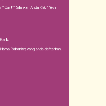
""Cart"" Silahkan Anda Klik ""Beli
 Bank.
 Nama Rekening yang anda daftarkan.