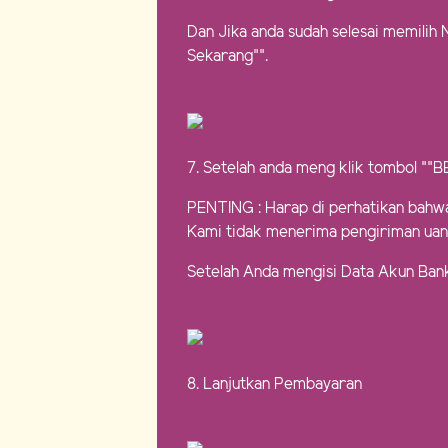
Dan Jika anda sudah selesai memilih 
Sekarang"".
7. Setelah anda meng klik tombol ""
PENTING : Harap di perhatikan bahwa
Kami tidak menerima pengiriman uang
Setelah Anda mengisi Data Akun Bank
8. Lanjutkan Pembayaran