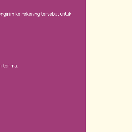
engirim ke rekening tersebut untuk
i terima.